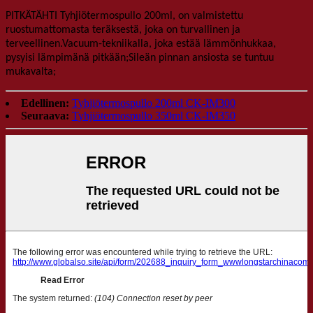
PITKÄTÄHTI
Tyhjiö
termospullo 200ml
, on valmistettu
ruostumattomasta teräksestä, joka on turvallinen ja
terveellinen.Vacuum-tekniikalla, joka estää lämmönhukkaa,
pysyisi lämpimänä pitkään;Sileän pinnan ansiosta se tuntuu
mukavalta;
Edellinen:
Tyhjiötermospullo 200ml CK-IM300
Seuraava:
Tyhjiötermospullo 350ml CK-IM350