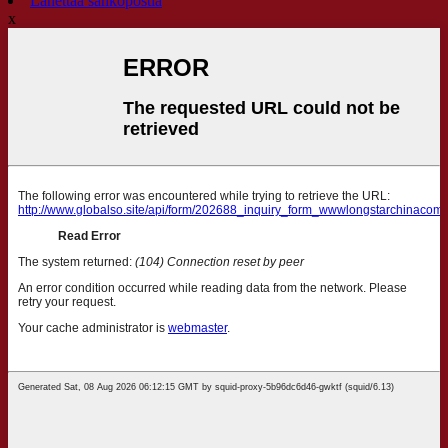
Lähettää sähköpostia
x