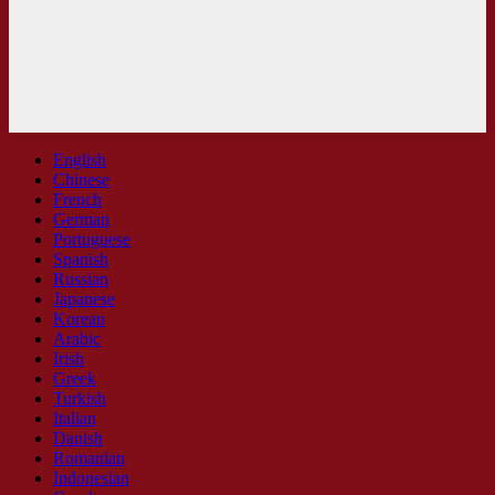
English
Chinese
French
German
Portuguese
Spanish
Russian
Japanese
Korean
Arabic
Irish
Greek
Turkish
Italian
Danish
Romanian
Indonesian