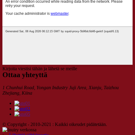
Kirjoita viestisi tähän ja lähetä se meille
Ottaa yhteyttä
1 Chunhui Road, Yongan Industry Juji Area, Xianju, Taizhou
Zhejiang, Kiina
© Copyright - 2010-2021 : Kaikki oikeudet pidätetään.