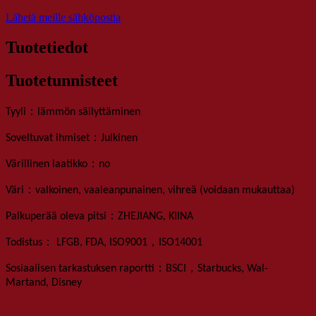
Lähetä meille sähköpostia
Tuotetiedot
Tuotetunnisteet
：
Tyyli
lämmön säilyttäminen
：
Soveltuvat ihmiset
Julkinen
：
Värillinen laatikko
no
：
Väri
valkoinen, vaaleanpunainen, vihreä (voidaan mukauttaa)
：
P
alkuperää oleva pitsi
ZHEJIANG, KIINA
：
，
Todistus
LFGB, FDA, ISO9001
ISO14001
：
，
Sosiaalisen tarkastuksen raportti
BSCI
Starbucks, Wal-
Martand, Disney