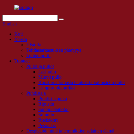
English
Koti
Meistä
Historia
Tehdastarkastuksen pätevyys
Tuoteraportti
Tuotteet
Pullot ja pullot
Lasipullo
Muovi pullo
Ruostumattomasta teräksestä valmistettu pullo
Lämpöruokapurkki
Puhdistaja
Puhdistuspurso
Ripustin
Saippualaatikko
Sumutin
Roskakori
Pesuallas
Despicable minä ja lemmikkien salainen elämä