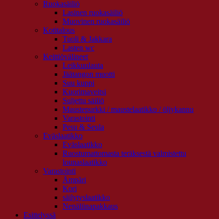
Ruokasäiliö
Lasinen ruokasäiliö
Muovinen ruokasäiliö
Kotitalous
Tuoli & Jakkara
Lasten wc
Keittiövälineet
Leikkuulauta
Jäätangon muotti
Suu kuppi
Kuorimaveitsi
Suljettu säiliö
Maustepurkki / maustelaatikko / öljykannu
Varastointi
Pesu & Seula
Eväslaatikko
Eväslaatikko
Ruostumattomasta teräksestä valmistettu
lounaslaatikko
Varastointi
Ämpäri
Kori
säilytyslaatikko
Nenäliinapakkaus
Esittelyssä