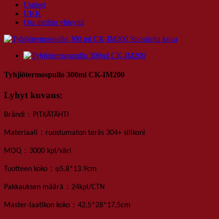
Uutiset
UKK
Ota meihin yhteyttä
Tyhjiötermospullo 300ml CK-IM200
Lyhyt kuvaus:
：
Brändi
PITKÄTÄHTI
：
Materiaali
ruostumaton teräs 304+ silikoni
：
MOQ
3000 kpl
/väri
：
φ
Tuotteen koko
5
.
8*13
.
9
cm
：
Pakkauksen määrä
24
kpl
/
CTN
：
Master-laatikon koko
42,5*28*17,5
cm