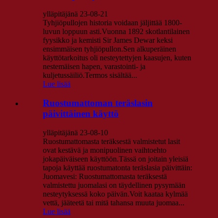
ylläpitäjänä 23-08-21
Tyhjiöpullojen historia voidaan jäljittää 1800-
luvun loppuun asti.Vuonna 1892 skotlantilainen
fyysikko ja kemisti Sir James Dewar keksi
ensimmäisen tyhjiöpullon.Sen alkuperäinen
käyttötarkoitus oli nesteytettyjen kaasujen, kuten
nestemäisen hapen, varastointi- ja
kuljetussäiliö.Termos sisältää...
Lue lisää
Ruostumattoman teräslasin
päivittäinen käyttö
ylläpitäjänä 23-08-10
Ruostumattomasta teräksestä valmistetut lasit
ovat kestävä ja monipuolinen vaihtoehto
jokapäiväiseen käyttöön.Tässä on joitain yleisiä
tapoja käyttää ruostumatonta teräslasia päivittäin:
Juomavesi: Ruostumattomasta teräksestä
valmistettu juomalasi on täydellinen pysymään
nesteytyksessä koko päivän.Voit kaataa kylmää
vettä, jääteetä tai mitä tahansa muuta juomaa...
Lue lisää