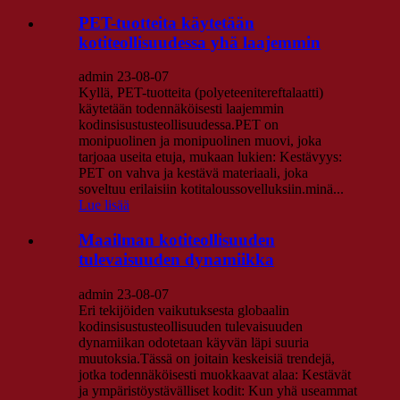
PET-tuotteita käytetään
kotiteollisuudessa yhä laajemmin
admin 23-08-07
Kyllä, PET-tuotteita (polyeteenitereftalaatti)
käytetään todennäköisesti laajemmin
kodinsisustusteollisuudessa.PET on
monipuolinen ja monipuolinen muovi, joka
tarjoaa useita etuja, mukaan lukien: Kestävyys:
PET on vahva ja kestävä materiaali, joka
soveltuu erilaisiin kotitaloussovelluksiin.minä...
Lue lisää
Maailman kotiteollisuuden
tulevaisuuden dynamiikka
admin 23-08-07
Eri tekijöiden vaikutuksesta globaalin
kodinsisustusteollisuuden tulevaisuuden
dynamiikan odotetaan käyvän läpi suuria
muutoksia.Tässä on joitain keskeisiä trendejä,
jotka todennäköisesti muokkaavat alaa: Kestävät
ja ympäristöystävälliset kodit: Kun yhä useammat