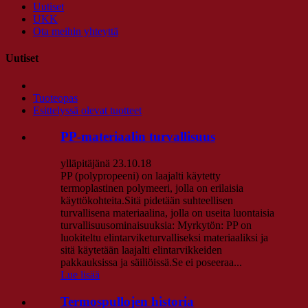
Uutiset
UKK
Ota meihin yhteyttä
Uutiset
Tuoteopas
Esittelyssä olevat tuotteet
PP-materiaalin turvallisuus
ylläpitäjänä 23.10.18
PP (polypropeeni) on laajalti käytetty
termoplastinen polymeeri, jolla on erilaisia ​​
käyttökohteita.Sitä pidetään suhteellisen
turvallisena materiaalina, jolla on useita luontaisia
​​turvallisuusominaisuuksia: Myrkytön: PP on
luokiteltu elintarviketurvalliseksi materiaaliksi ja
sitä käytetään laajalti elintarvikkeiden
pakkauksissa ja säiliöissä.Se ei poseeraa...
Lue lisää
Termospullojen historia