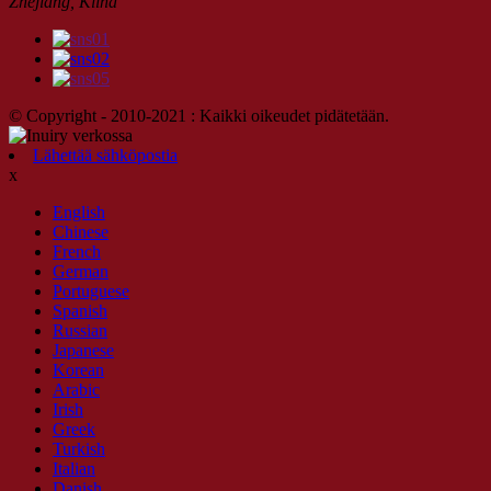
Zhejiang, Kiina
© Copyright - 2010-2021 : Kaikki oikeudet pidätetään.
Lähettää sähköpostia
x
English
Chinese
French
German
Portuguese
Spanish
Russian
Japanese
Korean
Arabic
Irish
Greek
Turkish
Italian
Danish