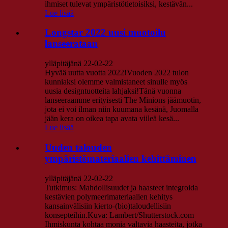
ihmiset tulevat ympäristötietoisiksi, kestävän...
Lue lisää
Longstar 2022 uusi muotoilu
lanseerataan
ylläpitäjänä 22-02-22
Hyvää uutta vuotta 2022!Vuoden 2022 tulon
kunniaksi olemme valmistaneet sinulle myös
uusia designtuotteita lahjaksi!Tänä vuonna
lanseeraamme erityisesti The Minions jäämuotin,
jota ei voi ilman niin kuumana kesänä, Juomalla
jään kera on oikea tapa avata viileä kesä...
Lue lisää
Uuden talouden
ympäristömateriaalien kehittäminen
ylläpitäjänä 22-02-22
Tutkimus: Mahdollisuudet ja haasteet integroida
kestävien polymeerimateriaalien kehitys
kansainvälisiin kierto-(bio)taloudellisiin
konsepteihin.Kuva: Lambert/Shutterstock.com
Ihmiskunta kohtaa monia valtavia haasteita, jotka