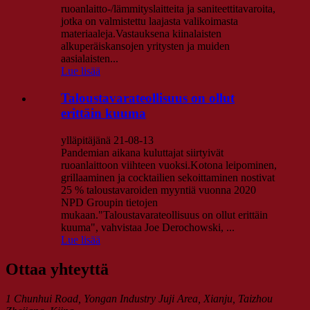
ruoanlaitto-/lämmityslaitteita ja saniteettitavaroita,
jotka on valmistettu laajasta valikoimasta
materiaaleja.Vastauksena kiinalaisten
alkuperäiskansojen yritysten ja muiden
aasialaisten...
Lue lisää
Taloustavarateollisuus on ollut
erittäin kuuma
ylläpitäjänä 21-08-13
Pandemian aikana kuluttajat siirtyivät
ruoanlaittoon viihteen vuoksi.Kotona leipominen,
grillaaminen ja cocktailien sekoittaminen nostivat
25 % taloustavaroiden myyntiä vuonna 2020
NPD Groupin tietojen
mukaan."Taloustavarateollisuus on ollut erittäin
kuuma", vahvistaa Joe Derochowski, ...
Lue lisää
Ottaa yhteyttä
1 Chunhui Road, Yongan Industry Juji Area, Xianju, Taizhou