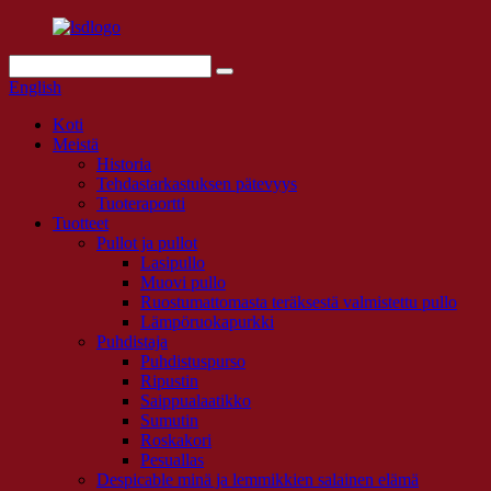
English
Koti
Meistä
Historia
Tehdastarkastuksen pätevyys
Tuoteraportti
Tuotteet
Pullot ja pullot
Lasipullo
Muovi pullo
Ruostumattomasta teräksestä valmistettu pullo
Lämpöruokapurkki
Puhdistaja
Puhdistuspurso
Ripustin
Saippualaatikko
Sumutin
Roskakori
Pesuallas
Despicable minä ja lemmikkien salainen elämä