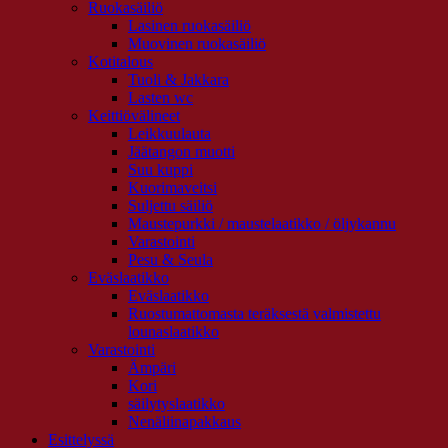
Ruokasäiliö
Lasinen ruokasäiliö
Muovinen ruokasäiliö
Kotitalous
Tuoli & Jakkara
Lasten wc
Keittiövälineet
Leikkuulauta
Jäätangon muotti
Suu kuppi
Kuorimaveitsi
Suljettu säiliö
Maustepurkki / maustelaatikko / öljykannu
Varastointi
Pesu & Seula
Eväslaatikko
Eväslaatikko
Ruostumattomasta teräksestä valmistettu
lounaslaatikko
Varastointi
Ämpäri
Kori
säilytyslaatikko
Nenäliinapakkaus
Esittelyssä