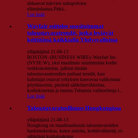
uhkaavat tulevien sukupolvien
elämänlaatua.Pitkä...
Lue lisää
Wayfair esittelee suosituimmat
taloustavaratrendit, jotka leviävät
keittiöissä kaikkialla Yhdysvalloissa
ylläpitäjänä 21-08-13
BOSTON–(BUSINESS WIRE)–Wayfair Inc.
(NYSE:W), yksi maailman suurimmista kodin
verkkokohteista, julkisti tänään
taloustavaratrendien parhaat trendit, kun
kuluttajat ostavat yrityksen kasvavaa valikoimaa
pöytätasoista, pienistä sähkötarvikkeista,
kodinkoneista ja muista.Tuhansia vaihtoehtoja l...
Lue lisää
Taloustavarateollisuus Hongkongissa
ylläpitäjänä 21-08-13
Hongkong on maailmankuulu taloustavaroiden
hankintakeskus, kuten astioita, keittiövälineitä, ei-
sähköisiä kotitalouksien