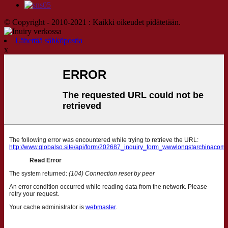
© Copyright - 2010-2021 : Kaikki oikeudet pidätetään.
Lähettää sähköpostia
x