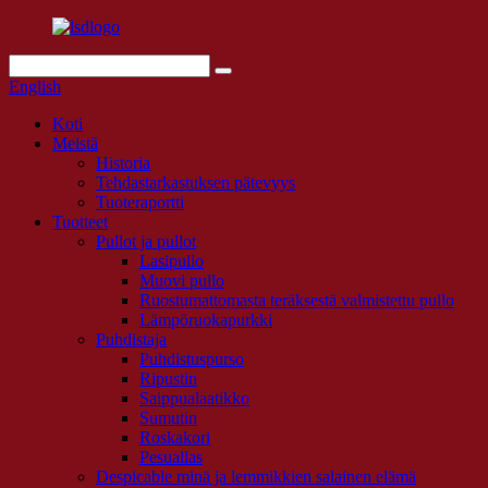
English
Koti
Meistä
Historia
Tehdastarkastuksen pätevyys
Tuoteraportti
Tuotteet
Pullot ja pullot
Lasipullo
Muovi pullo
Ruostumattomasta teräksestä valmistettu pullo
Lämpöruokapurkki
Puhdistaja
Puhdistuspurso
Ripustin
Saippualaatikko
Sumutin
Roskakori
Pesuallas
Despicable minä ja lemmikkien salainen elämä