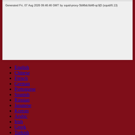
English
Chinese
French
German
Portuguese
Spanish
Russian
Japanese
Korean
Arabic
Irish
Greek
Turkish