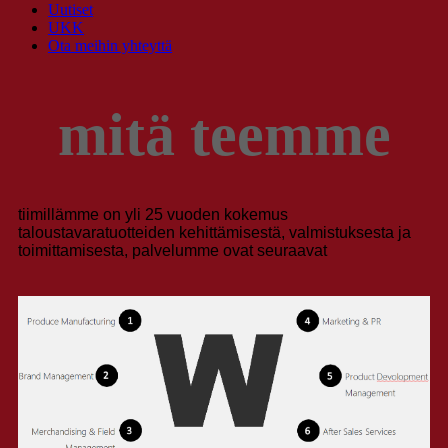
Uutiset
UKK
Ota meihin yhteyttä
mitä teemme
tiimillämme on yli 25 vuoden kokemus
taloustavaratuotteiden kehittämisestä, valmistuksesta ja
toimittamisesta, palvelumme ovat seuraavat