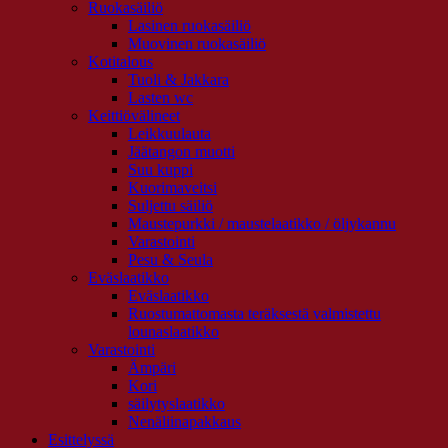
Ruokasäiliö
Lasinen ruokasäiliö
Muovinen ruokasäiliö
Kotitalous
Tuoli & Jakkara
Lasten wc
Keittiövälineet
Leikkuulauta
Jäätangon muotti
Suu kuppi
Kuorimaveitsi
Suljettu säiliö
Maustepurkki / maustelaatikko / öljykannu
Varastointi
Pesu & Seula
Eväslaatikko
Eväslaatikko
Ruostumattomasta teräksestä valmistettu
lounaslaatikko
Varastointi
Ämpäri
Kori
säilytyslaatikko
Nenäliinapakkaus
Esittelyssä