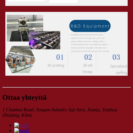
Ottaa yhteyttä
1 Chunhui Road, Yongan Industry Juji Area, Xianju, Taizhou
Zhejiang, Kiina