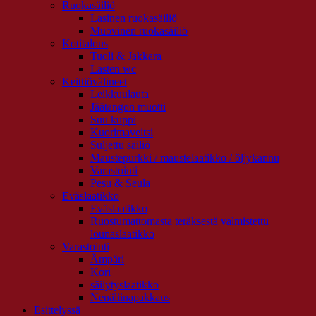
Ruokasäiliö
Lasinen ruokasäiliö
Muovinen ruokasäiliö
Kotitalous
Tuoli & Jakkara
Lasten wc
Keittiövälineet
Leikkuulauta
Jäätangon muotti
Suu kuppi
Kuorimaveitsi
Suljettu säiliö
Maustepurkki / maustelaatikko / öljykannu
Varastointi
Pesu & Seula
Eväslaatikko
Eväslaatikko
Ruostumattomasta teräksestä valmistettu
lounaslaatikko
Varastointi
Ämpäri
Kori
säilytyslaatikko
Nenäliinapakkaus
Esittelyssä