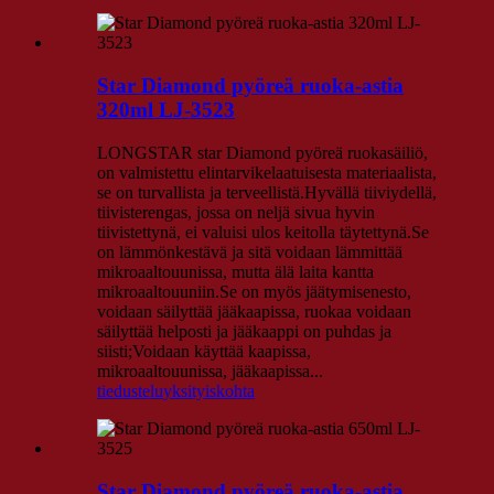
Star Diamond pyöreä ruoka-astia
320ml LJ-3523
LONGSTAR star Diamond pyöreä ruokasäiliö,
on valmistettu elintarvikelaatuisesta materiaalista,
se on turvallista ja terveellistä.Hyvällä tiiviydellä,
tiivisterengas, jossa on neljä sivua hyvin
tiivistettynä, ei valuisi ulos keitolla täytettynä.Se
on lämmönkestävä ja sitä voidaan lämmittää
mikroaaltouunissa, mutta älä laita kantta
mikroaaltouuniin.Se on myös jäätymisenesto,
voidaan säilyttää jääkaapissa, ruokaa voidaan
säilyttää helposti ja jääkaappi on puhdas ja
siisti;Voidaan käyttää kaapissa,
mikroaaltouunissa, jääkaapissa...
tiedustelu
yksityiskohta
Star Diamond pyöreä ruoka-astia