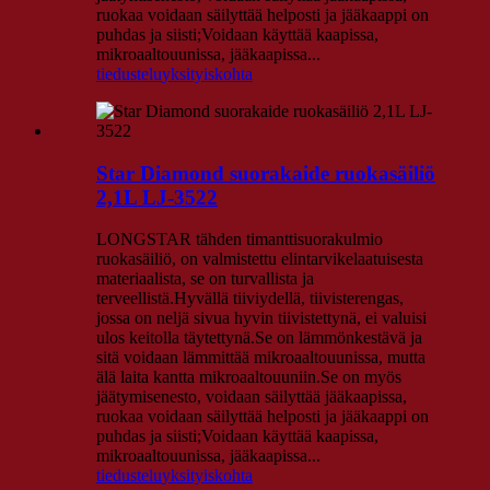
ruokaa voidaan säilyttää helposti ja jääkaappi on
puhdas ja siisti;Voidaan käyttää kaapissa,
mikroaaltouunissa, jääkaapissa...
tiedustelu
yksityiskohta
Star Diamond suorakaide ruokasäiliö
2,1L LJ-3522
LONGSTAR tähden timanttisuorakulmio
ruokasäiliö, on valmistettu elintarvikelaatuisesta
materiaalista, se on turvallista ja
terveellistä.Hyvällä tiiviydellä, tiivisterengas,
jossa on neljä sivua hyvin tiivistettynä, ei valuisi
ulos keitolla täytettynä.Se on lämmönkestävä ja
sitä voidaan lämmittää mikroaaltouunissa, mutta
älä laita kantta mikroaaltouuniin.Se on myös
jäätymisenesto, voidaan säilyttää jääkaapissa,
ruokaa voidaan säilyttää helposti ja jääkaappi on
puhdas ja siisti;Voidaan käyttää kaapissa,
mikroaaltouunissa, jääkaapissa...
tiedustelu
yksityiskohta