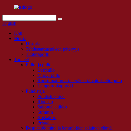
English
Koti
Meistä
Historia
Tehdastarkastuksen pätevyys
Tuoteraportti
Tuotteet
Pullot ja pullot
Lasipullo
Muovi pullo
Ruostumattomasta teräksestä valmistettu pullo
Lämpöruokapurkki
Puhdistaja
Puhdistuspussi
Ripustin
Saippualaatikko
Sumutin
Roskakori
Pesuallas
Despicable minä ja lemmikkien salainen elämä