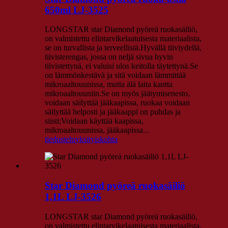
650ml LJ-3525
LONGSTAR star Diamond pyöreä ruokasäiliö,
on valmistettu elintarvikelaatuisesta materiaalista,
se on turvallista ja terveellistä.Hyvällä tiiviydellä,
tiivisterengas, jossa on neljä sivua hyvin
tiivistettynä, ei valuisi ulos keitolla täytettynä.Se
on lämmönkestävä ja sitä voidaan lämmittää
mikroaaltouunissa, mutta älä laita kantta
mikroaaltouuniin.Se on myös jäätymisenesto,
voidaan säilyttää jääkaapissa, ruokaa voidaan
säilyttää helposti ja jääkaappi on puhdas ja
siisti;Voidaan käyttää kaapissa,
mikroaaltouunissa, jääkaapissa...
tiedustelu
yksityiskohta
Star Diamond pyöreä ruokasäiliö
1,1L LJ-3526
LONGSTAR star Diamond pyöreä ruokasäiliö,
on valmistettu elintarvikelaatuisesta materiaalista,