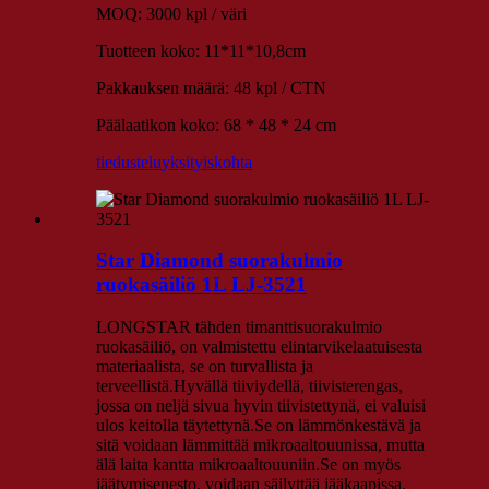
MOQ: 3000 kpl / väri
Tuotteen koko: 11*11*10,8cm
Pakkauksen määrä: 48 kpl / CTN
Päälaatikon koko: 68 * 48 * 24 cm
tiedustelu
yksityiskohta
Star Diamond suorakulmio
ruokasäiliö 1L LJ-3521
LONGSTAR tähden timanttisuorakulmio
ruokasäiliö, on valmistettu elintarvikelaatuisesta
materiaalista, se on turvallista ja
terveellistä.Hyvällä tiiviydellä, tiivisterengas,
jossa on neljä sivua hyvin tiivistettynä, ei valuisi
ulos keitolla täytettynä.Se on lämmönkestävä ja
sitä voidaan lämmittää mikroaaltouunissa, mutta
älä laita kantta mikroaaltouuniin.Se on myös
jäätymisenesto, voidaan säilyttää jääkaapissa,