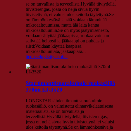
se on turvallista ja terveellistä.Hyvällä tiiviydellä,
tiivisterengas, jossa on neljä sivua hyvin
tiivistettynä, ei valuisi ulos keitolla täytettynä.Se
on lämmönkestävä ja sitä voidaan lämmittää
mikroaaltouunissa, mutta älä laita kantta
mikroaaltouuniin.Se on myös jäätymisenesto,
voidaan säilyttää jääkaapissa, ruokaa voidaan
säilyttää helposti ja jääkaappi on puhdas ja
siisti;Voidaan käyttää kaapissa,
mikroaaltouunissa, jääkaapissa...
tiedustelu
yksityiskohta
Star-timanttisuorakulmio ruokasäiliö
370ml LJ-3520
LONGSTAR tähden timanttisuorakulmio
ruokasäiliö, on valmistettu elintarvikelaatuisesta
materiaalista, se on turvallista ja
terveellistä.Hyvällä tiiviydellä, tiivisterengas,
jossa on neljä sivua hyvin tiivistettynä, ei valuisi
ulos keitolla täytettynä.Se on lämmönkestävä ja