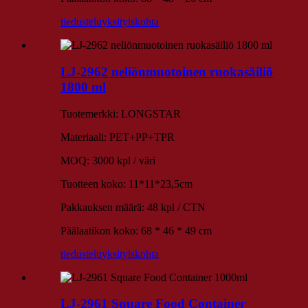
tiedustelu
yksityiskohta
LJ-2962 neliönmuotoinen ruokasäiliö
1800 ml
Tuotemerkki: LONGSTAR
Materiaali: PET+PP+TPR
MOQ: 3000 kpl / väri
Tuotteen koko: 11*11*23,5cm
Pakkauksen määrä: 48 kpl / CTN
Päälaatikon koko: 68 * 46 * 49 cm
tiedustelu
yksityiskohta
LJ-2961 Square Food Container