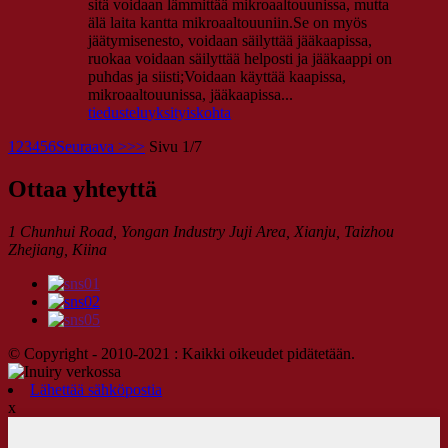
sitä voidaan lämmittää mikroaaltouunissa, mutta
älä laita kantta mikroaaltouuniin.Se on myös
jäätymisenesto, voidaan säilyttää jääkaapissa,
ruokaa voidaan säilyttää helposti ja jääkaappi on
puhdas ja siisti;Voidaan käyttää kaapissa,
mikroaaltouunissa, jääkaapissa...
tiedustelu
yksityiskohta
1
2
3
4
5
6
Seuraava >
>>
Sivu 1/7
Ottaa yhteyttä
1 Chunhui Road, Yongan Industry Juji Area, Xianju, Taizhou
Zhejiang, Kiina
© Copyright - 2010-2021 : Kaikki oikeudet pidätetään.
Lähettää sähköpostia
x