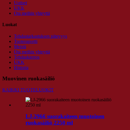
Uutiset
UKK
Ota meihin yhteyttä
Luokat
Tehdastarkastuksen pätevyys
Tuoteraportti
Meistä
Ota meihin yhteyttä
Tehdaskierros
UKK
Historia
Muovinen ruokasäiliö
KAIKKI TUOTELUOKIT
LJ-2966 suorakaiteen muotoinen
ruokasäiliö 2250 ml