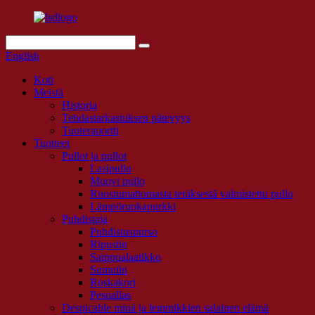
English
Koti
Meistä
Historia
Tehdastarkastuksen pätevyys
Tuoteraportti
Tuotteet
Pullot ja pullot
Lasipullo
Muovi pullo
Ruostumattomasta teräksestä valmistettu pullo
Lämpöruokapurkki
Puhdistaja
Puhdistuspurso
Ripustin
Saippualaatikko
Sumutin
Roskakori
Pesuallas
Despicable minä ja lemmikkien salainen elämä