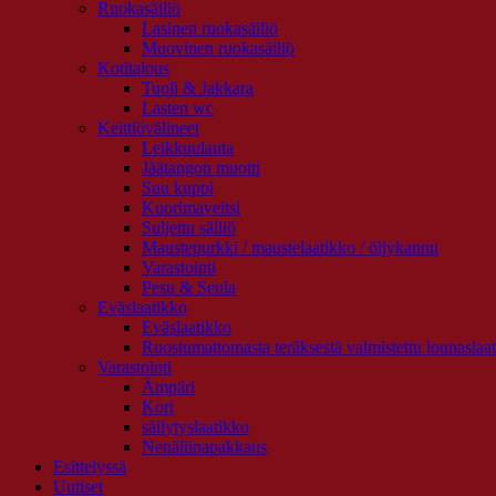
Ruokasäiliö
Lasinen ruokasäiliö
Muovinen ruokasäiliö
Kotitalous
Tuoli & Jakkara
Lasten wc
Keittiövälineet
Leikkuulauta
Jäätangon muotti
Suu kuppi
Kuorimaveitsi
Suljettu säiliö
Maustepurkki / maustelaatikko / öljykannu
Varastointi
Pesu & Seula
Eväslaatikko
Eväslaatikko
Ruostumattomasta teräksestä valmistettu lounaslaa
Varastointi
Ämpäri
Kori
säilytyslaatikko
Nenäliinapakkaus
Esittelyssä
Uutiset