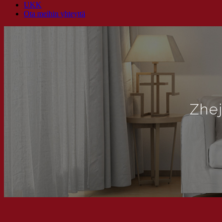
UKK
Ota meihin yhteyttä
Zhe