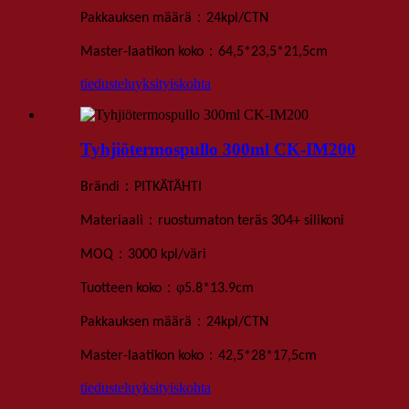
：
Pakkauksen määrä
24
kpl
/
CTN
：
Master-laatikon koko
64,5*23,5*21,5
cm
tiedustelu
yksityiskohta
Tyhjiötermospullo 300ml CK-IM200
：
Brändi
PITKÄTÄHTI
：
Materiaali
ruostumaton teräs 304+ silikoni
：
MOQ
3000 kpl
/väri
：
φ
Tuotteen koko
5
.
8*13
.
9
cm
：
Pakkauksen määrä
24
kpl
/
CTN
：
Master-laatikon koko
42,5*28*17,5
cm
tiedustelu
yksityiskohta