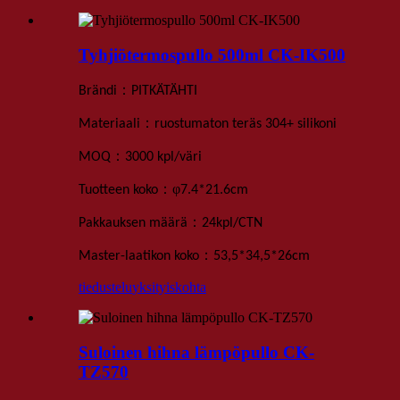
Tyhjiötermospullo 500ml CK-IK500
：
Brändi
PITKÄTÄHTI
：
Materiaali
ruostumaton teräs 304+ silikoni
：
MOQ
3000 kpl
/väri
：
φ
Tuotteen koko
7
.
4*21
.
6
cm
：
Pakkauksen määrä
24
kpl
/
CTN
：
Master-laatikon koko
53,5*34,5*26
cm
tiedustelu
yksityiskohta
Suloinen hihna lämpöpullo CK-
TZ570