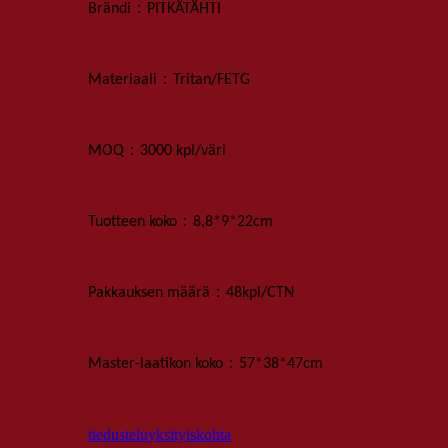
：
Brändi
PITKÄTÄHTI
：
Materiaali
Tritan/FETG
：
MOQ
3000 kpl
/väri
：
Tuotteen koko
8,8*9*22cm
：
Pakkauksen määrä
48
kpl
/
CTN
：
Master-laatikon koko
57*38*47
cm
tiedustelu
yksityiskohta