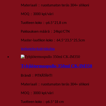
：
Materiaali
ruostumaton teräs 304+ silikoni
：
MOQ
3000 kpl
/väri
：
φ
Tuotteen koko
6.5
*
21,8 cm
：
Pakkauksen määrä
24
kpl
/
CTN
：
Master-laatikon koko
64,5*23,5*25,5
cm
tiedustelu
yksityiskohta
Tyhjiötermospullo 350ml CK-IM350
：
Brändi
PITKÄTÄHTI
：
Materiaali
ruostumaton teräs 304+ silikoni
：
MOQ
3000 kpl
/väri
：
φ
Tuotteen koko
6.5
*1
8 cm