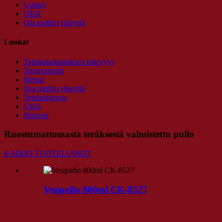
Uutiset
UKK
Ota meihin yhteyttä
Luokat
Tehdastarkastuksen pätevyys
Tuoteraportti
Meistä
Ota meihin yhteyttä
Tehdaskierros
UKK
Historia
Ruostumattomasta teräksestä valmistettu pullo
KAIKKI TUOTELUOKIT
Vesipullo 800ml CK-8527