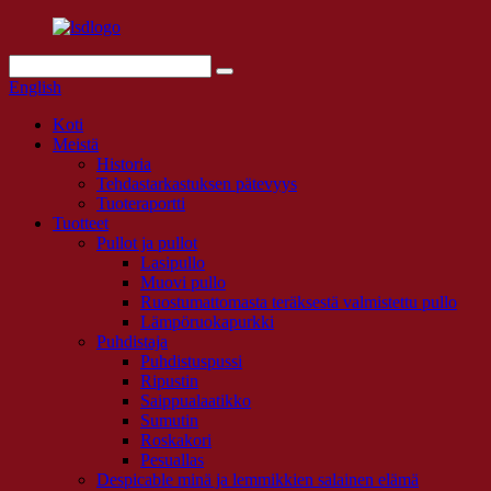
English
Koti
Meistä
Historia
Tehdastarkastuksen pätevyys
Tuoteraportti
Tuotteet
Pullot ja pullot
Lasipullo
Muovi pullo
Ruostumattomasta teräksestä valmistettu pullo
Lämpöruokapurkki
Puhdistaja
Puhdistuspussi
Ripustin
Saippualaatikko
Sumutin
Roskakori
Pesuallas
Despicable minä ja lemmikkien salainen elämä