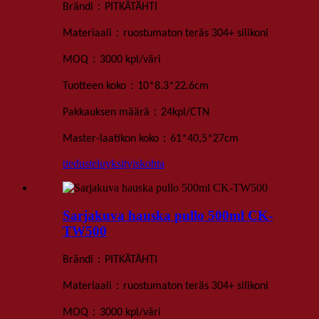
：
Brändi
PITKÄTÄHTI
：
Materiaali
ruostumaton teräs 304+ silikoni
：
MOQ
3000 kpl
/väri
：
Tuotteen koko
10*8
.
3*22
.
6
cm
：
Pakkauksen määrä
24
kpl
/
CTN
：
Master-laatikon koko
61*40,5*27
cm
tiedustelu
yksityiskohta
Sarjakuva hauska pullo 500ml CK-
TW500
：
Brändi
PITKÄTÄHTI
：
Materiaali
ruostumaton teräs 304+ silikoni
：
MOQ
3000 kpl
/väri