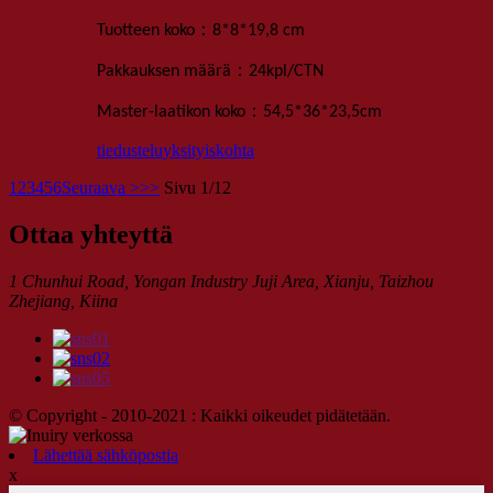
：
Tuotteen koko
8*8*1
9,8 cm
：
Pakkauksen määrä
24
kpl
/
CTN
：
Master-laatikon koko
54,5*36*23,5
cm
tiedustelu
yksityiskohta
1
2
3
4
5
6
Seuraava >
>>
Sivu 1/12
Ottaa yhteyttä
1 Chunhui Road, Yongan Industry Juji Area, Xianju, Taizhou
Zhejiang, Kiina
© Copyright - 2010-2021 : Kaikki oikeudet pidätetään.
Lähettää sähköpostia
x