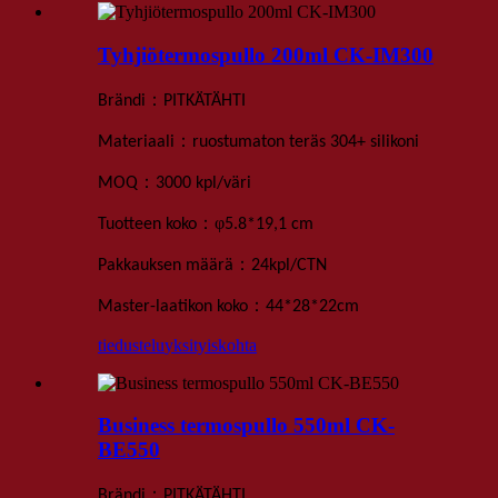
Tyhjiötermospullo 200ml CK-IM300
：
Brändi
PITKÄTÄHTI
：
Materiaali
ruostumaton teräs 304+ silikoni
：
MOQ
3000 kpl
/väri
：
φ
Tuotteen koko
5
.
8*1
9,1 cm
：
Pakkauksen määrä
24
kpl
/
CTN
：
Master-laatikon koko
44*28*22
cm
tiedustelu
yksityiskohta
Business termospullo 550ml CK-
BE550
：
Brändi
PITKÄTÄHTI