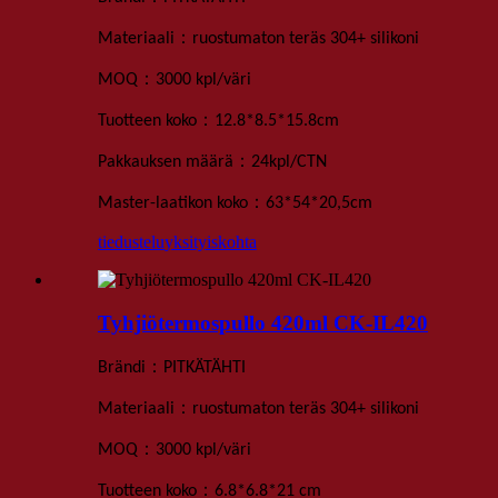
：
Materiaali
ruostumaton teräs 304+ silikoni
：
MOQ
3000 kpl
/väri
：
Tuotteen koko
12
.
8*8
.
5*15
.
8
cm
：
Pakkauksen määrä
24
kpl
/
CTN
：
Master-laatikon koko
63*54*20,5
cm
tiedustelu
yksityiskohta
Tyhjiötermospullo 420ml CK-IL420
：
Brändi
PITKÄTÄHTI
：
Materiaali
ruostumaton teräs 304+ silikoni
：
MOQ
3000 kpl
/väri
：
Tuotteen koko
6
.
8*6
.
8*
21 cm