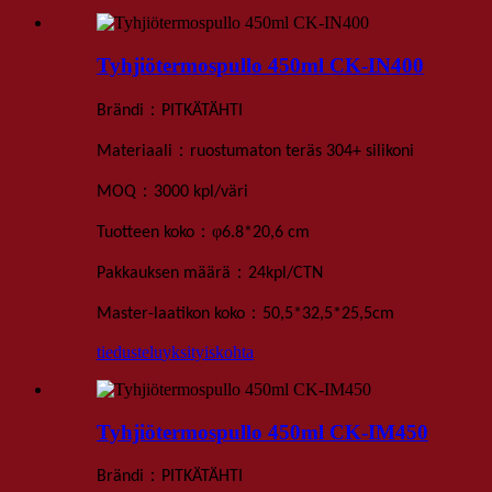
Tyhjiötermospullo 450ml CK-IN400
：
Brändi
PITKÄTÄHTI
：
Materiaali
ruostumaton teräs 304+ silikoni
：
MOQ
3000 kpl
/väri
：
φ
Tuotteen koko
6.8
*
20,6 cm
：
Pakkauksen määrä
24
kpl
/
CTN
：
Master-laatikon koko
50,5*32,5*25,5
cm
tiedustelu
yksityiskohta
Tyhjiötermospullo 450ml CK-IM450
：
Brändi
PITKÄTÄHTI