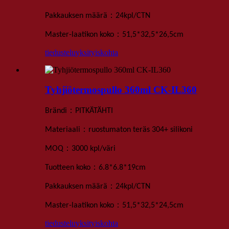
：
Pakkauksen määrä
24
kpl
/
CTN
：
Master-laatikon koko
51,5*32,5*26,5
cm
tiedustelu
yksityiskohta
Tyhjiötermospullo 360ml CK-IL360
：
Brändi
PITKÄTÄHTI
：
Materiaali
ruostumaton teräs 304+ silikoni
：
MOQ
3000 kpl
/väri
：
Tuotteen koko
6
.
8*6
.
8*19
cm
：
Pakkauksen määrä
24
kpl
/
CTN
：
Master-laatikon koko
51,5*32,5*24,5
cm
tiedustelu
yksityiskohta