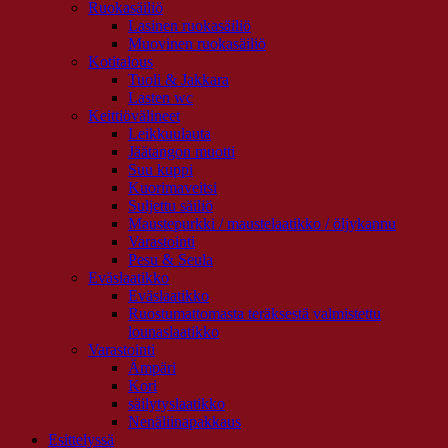
Ruokasäiliö
Lasinen ruokasäiliö
Muovinen ruokasäiliö
Kotitalous
Tuoli & Jakkara
Lasten wc
Keittiövälineet
Leikkuulauta
Jäätangon muotti
Suu kuppi
Kuorimaveitsi
Suljettu säiliö
Maustepurkki / maustelaatikko / öljykannu
Varastointi
Pesu & Seula
Eväslaatikko
Eväslaatikko
Ruostumattomasta teräksestä valmistettu
lounaslaatikko
Varastointi
Ämpäri
Kori
säilytyslaatikko
Nenäliinapakkaus
Esittelyssä