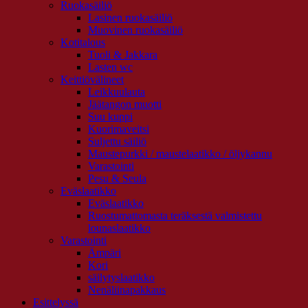
Ruokasäiliö
Lasinen ruokasäiliö
Muovinen ruokasäiliö
Kotitalous
Tuoli & Jakkara
Lasten wc
Keittiövälineet
Leikkuulauta
Jäätangon muotti
Suu kuppi
Kuorimaveitsi
Suljettu säiliö
Maustepurkki / maustelaatikko / öljykannu
Varastointi
Pesu & Seula
Eväslaatikko
Eväslaatikko
Ruostumattomasta teräksestä valmistettu
lounaslaatikko
Varastointi
Ämpäri
Kori
säilytyslaatikko
Nenäliinapakkaus
Esittelyssä