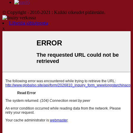
© Copyright - 2010-2021 : Kaikki oikeudet pidätetään.
Lähettää sähköpostia
x