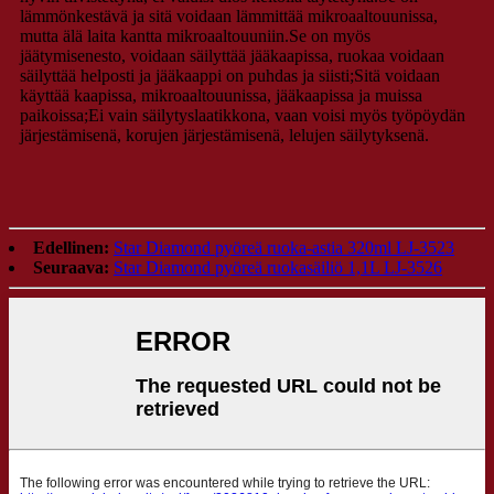
lämmönkestävä ja sitä voidaan lämmittää mikroaaltouunissa,
mutta älä laita kantta mikroaaltouuniin.Se on myös
jäätymisenesto, voidaan säilyttää jääkaapissa, ruokaa voidaan
säilyttää helposti ja jääkaappi on puhdas ja siisti;Sitä voidaan
käyttää kaapissa, mikroaaltouunissa, jääkaapissa ja muissa
paikoissa;Ei vain säilytyslaatikkona, vaan voisi myös työpöydän
järjestämisenä, korujen järjestämisenä, lelujen säilytyksenä.
Edellinen:
Star Diamond pyöreä ruoka-astia 320ml LJ-3523
Seuraava:
Star Diamond pyöreä ruokasäiliö 1,1L LJ-3526