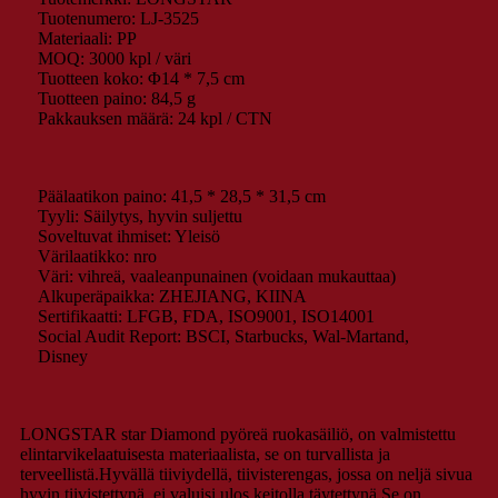
Tuotenumero: LJ-3525
Materiaali: PP
MOQ: 3000 kpl / väri
Tuotteen koko: Φ14 * 7,5 cm
Tuotteen paino: 84,5 g
Pakkauksen määrä: 24 kpl / CTN
Päälaatikon paino: 41,5 * 28,5 * 31,5 cm
Tyyli: Säilytys, hyvin suljettu
Soveltuvat ihmiset: Yleisö
Värilaatikko: nro
Väri: vihreä, vaaleanpunainen (voidaan mukauttaa)
Alkuperäpaikka: ZHEJIANG, KIINA
Sertifikaatti: LFGB, FDA, ISO9001, ISO14001
Social Audit Report: BSCI, Starbucks, Wal-Martand,
Disney
LONGSTAR star Diamond pyöreä ruokasäiliö, on valmistettu
elintarvikelaatuisesta materiaalista, se on turvallista ja
terveellistä.Hyvällä tiiviydellä, tiivisterengas, jossa on neljä sivua
hyvin tiivistettynä, ei valuisi ulos keitolla täytettynä.Se on