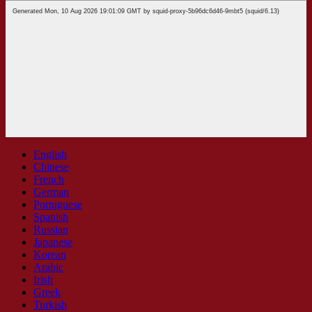
English
Chinese
French
German
Portuguese
Spanish
Russian
Japanese
Korean
Arabic
Irish
Greek
Turkish