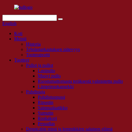
English
Koti
Meistä
Historia
Tehdastarkastuksen pätevyys
Tuoteraportti
Tuotteet
Pullot ja pullot
Lasipullo
Muovi pullo
Ruostumattomasta teräksestä valmistettu pullo
Lämpöruokapurkki
Puhdistaja
Puhdistuspussi
Ripustin
Saippualaatikko
Sumutin
Roskakori
Pesuallas
Despicable minä ja lemmikkien salainen elämä