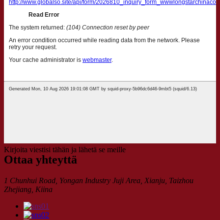
Kirjoita viestisi tähän ja lähetä se meille
Ottaa yhteyttä
1 Chunhui Road, Yongan Industry Juji Area, Xianju, Taizhou
Zhejiang, Kiina